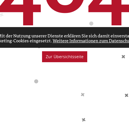
Schade! Wir können die Seite, die Sie suchen,
 Mit der Nutzung unserer Dienste erklären Sie sich damit einvers
keting-Cookies eingesetzt.
Weitere Informationen zum Datensch
nicht finden.
Zur Übersichtsseite